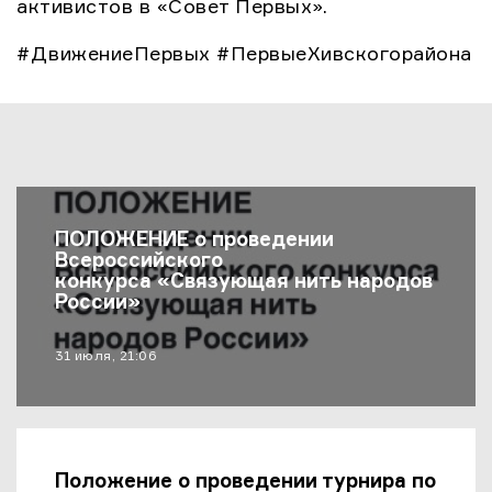
активистов в «Совет Первых».
#ДвижениеПервых #ПервыеХивскогорайона
Последние Новости
ПОЛОЖЕНИЕ о проведении
Всероссийского
конкурса «Связующая нить народов
России»
материал опубликован
31 июля, 21:06
Положение о проведении турнира по