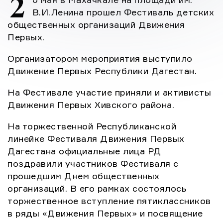
2
поздравили участников Фестиваля с
В.И.Ленина прошел Фестиваль детских
прошедшим Днем общественных организаций.
общественных организаций Движения
В его рамках состоялось […]
Первых.
Организатором мероприятия выступило
Движение Первых Республики Дагестан.
На Фестивале участие приняли и активисты
Движения Первых Хивского района.
На торжественной Республиканской
линейке Фестиваля Движения Первых
Дагестана официальные лица РД
поздравили участников Фестиваля с
прошедшим Днем общественных
организаций. В его рамках состоялось
торжественное вступление пятиклассников
в ряды «Движения Первых» и посвящение