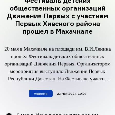
Фестиваль детских
общественных организаций
Движения Первых с участием
Первых Хивского района
прошел в Махачкале
20 мая в Махачкале на площади им. В.И.Ленина
прошел Фестиваль детских общественных
организаций Движения Первых. Организатором
мероприятия выступило Движение Первых
Республики Дагестан. На Фестивале участие
приняли и активисты Движения Первых
Хивского района. На торжественной
Новости
материал опубликован
23 мая 2024, 10:07
Республиканской линейке Фестиваля Движения
Первых Дагестана официальные лица РД
0 мая в Махачкале на площади им.