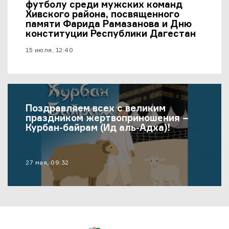
футболу среди мужских команд
Хивского района, посвященного
памяти Фарида Рамазанова и Дню
конституции Республики Дагестан
материал опубликован
15 июля, 12:40
Поздравляем всех с великим
праздником жертвоприношения –
Курбан-байрам (Ид аль-Адха)!
материал опубликован
27 мая, 09:32