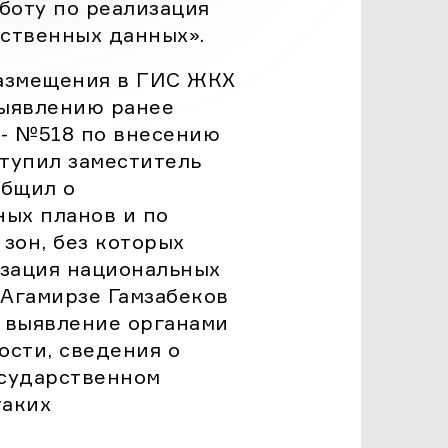
боту по реализация
,
ственных данных».
размещения в ГИС ЖКХ
выявлению ранее
З- №518 по внесению
тупил заместитель
общил о
ных планов и по
зон, без которых
изация национальных
 Агамирзе Гамзабеков
я выявление органами
сти, сведения о
осударственном
таких