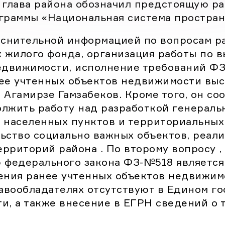
 глава района обозначил предстоящую ра
ранее учтенных объектов недвижимости
граммы «Национальная система простран
[…]
яснительной информацией по вопросам 
х жилого фонда, организация работы по 
едвижимости, исполнение требований Ф
ее учтенных объектов недвижимости выс
Агамирзе Гамзабеков. Кроме того, он со
лжить работу над разработкой генераль
 населенных пунктов и территориальных 
ьство социально важных объектов, реал
ерриторий района . По второму вопросу ,
ью федерального закона ФЗ-№518 являетс
ения ранее учтенных объектов недвижимо
равообладателях отсутствуют в Едином г
и, а также внесение в ЕГРН сведений о 