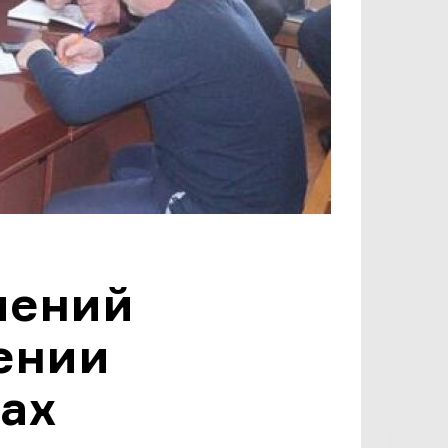
лений
ении
тах