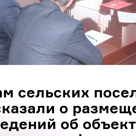
ам сельских посе
сказали о размещ
едений об объек