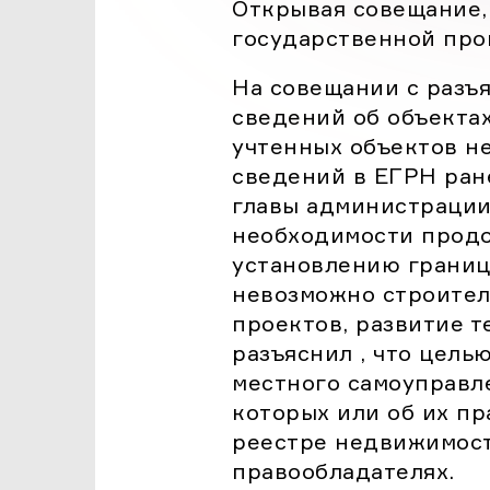
Открывая совещание,
государственной про
На совещании с разъ
сведений об объекта
учтенных объектов н
сведений в ЕГРН ран
главы администрации 
необходимости продо
установлению границ
невозможно строител
проектов, развитие т
разъяснил , что цел
местного самоуправл
которых или об их п
реестре недвижимост
правообладателях.