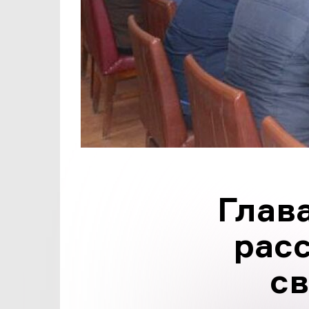
Глав
рас
св