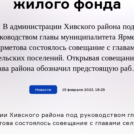
жилого фонда
В администрации Хивского района по
ководством главы муниципалитета Ярм
рметова состоялось совещание с глава
ельских поселений. Открывая совещани
ава района обозначил предстоящую раб
о реализация государственной програм
Национальная система пространственн
Новости
материал опубликован
15 февраля 2023, 18:25
анных». На совещании с разъяснительн
информацией по вопросам размещения 
ии Хивского района под руководством г
ГИС ЖКХ сведений об объектах жилог
ова состоялось совещание с главами сел
онда, организация работы по выявлен