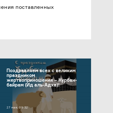
нения поставленных
Поздравляем всех с великим
праздником
жертвоприношения – Курбан-
байрам (Ид аль-Адха)!
материал опубликован
27 мая, 09:32