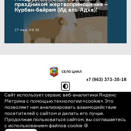
праздником жертвоприношения –
Курбан-байрам (Ид аль-Адха)!
материал опубликован
27 мая, 09:32
СЕЛО ЦНАЛ
+7 (963) 373-35-18
режим высокой контрастно
Сайт использует сервис веб-аналитики Яндекс
Использование файлов cookie
Метрика с помощью технологии «cookie». Это
позволяет нам анализировать взаимодействие
Политика конфиденциальности
посетителей с сайтом и делать его лучше.
© 2026 Администрация
Продолжая пользоваться сайтом, вы соглашаетесь
"Село Цнал"
с использованием файлов cookie 🍪