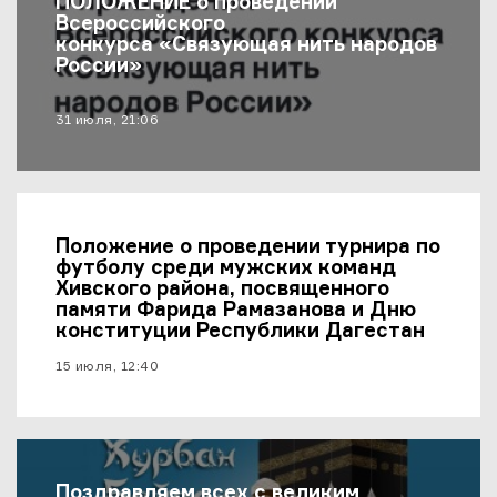
ПОЛОЖЕНИЕ о проведении
Всероссийского
конкурса «Связующая нить народов
России»
материал опубликован
31 июля, 21:06
Положение о проведении турнира по
футболу среди мужских команд
Хивского района, посвященного
памяти Фарида Рамазанова и Дню
конституции Республики Дагестан
материал опубликован
15 июля, 12:40
Поздравляем всех с великим