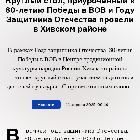
Круглый стол, приуроченный к
80-летию Победы в ВОВ и Году
Защитника Отечества провели
в Хивском районе
В рамках Года защитника Отечества, 80-летия
Победы в ВОВ в Центре традиционной
культуры народов России Хивского района
состоялся круглый стол с участием педагогов и
деятелей культуры. С приветственным словом
к гостям обратился начальник отдела культуры
Казбек Казиев и председатель районного Совета
Новости
материал опубликован
11 апреля 2025, 09:40
воинов -афганцев Темирхан Агабаев. В ходе
мероприятия были затронуты темы Великой
В
рамках Года защитника Отечества,
Отечественной войны и специальной […]
80-летия Победы в ВОВ в Центре