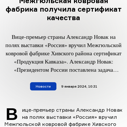
Межгюльская ковровая
фабрика получила сертификат
качества
Вице-премьер страны Александр Новак на
полях выставки «Россия» вручил Межгюльской
ковровой фабрике Хивского района сертификат
«Продукция Кавказа». Александр Новак:
«Президентом России поставлена задача
активнее продвигать региональные бренды на
внутреннем рынке и такие проекты, как
Новости
материал опубликован
9 января 2024, 10:31
система сертификации «Продукция Кавказа»,
повышают узнаваемость региона, помогают
В
ице-премьер страны Александр Новак
малому и среднему бизнесу найти своего
на полях выставки «Россия» вручил
потребителя в разных уголках страны».
Межгюльской ковровой фабрике Хивского