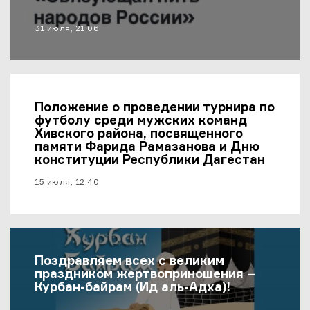
материал опубликован
31 июля, 21:06
Положение о проведении турнира по
футболу среди мужских команд
Хивского района, посвященного
памяти Фарида Рамазанова и Дню
конституции Республики Дагестан
материал опубликован
15 июля, 12:40
Поздравляем всех с великим
праздником жертвоприношения –
Курбан-байрам (Ид аль-Адха)!