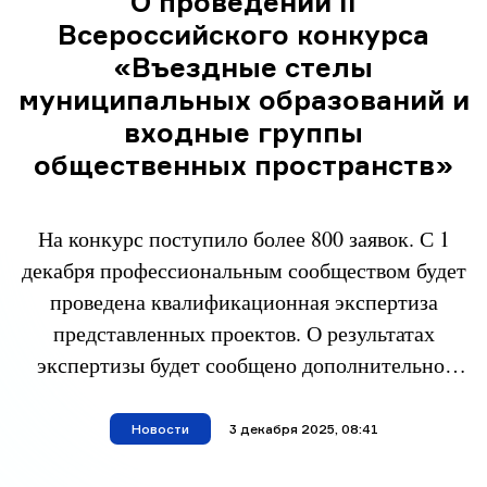
О проведении II
Всероссийского конкурса
«Въездные стелы
муниципальных образований и
входные группы
общественных пространств»
На конкурс поступило более 800 заявок. С 1
декабря профессиональным сообществом будет
проведена квалификационная экспертиза
представленных проектов. О результатах
экспертизы будет сообщено дополнительно.
Открытое общественное голосование за лучшие
стелы России начнется 10 декабря 2025 года в
Новости
материал опубликован
3 декабря 2025, 08:41
10.00 (мск). Голосование будет проходить на