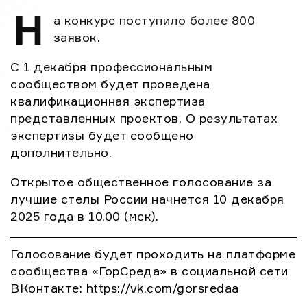
платформе сообщества «ГорСреда» в
Н
а конкурс поступило более 800
социальной сети ВКонтакте:
заявок.
https://vk.com/gorsredaa Голосование будет
проходить согласно конкурсным […]
С 1 декабря профессиональным
сообществом будет проведена
квалификационная экспертиза
представленных проектов. О результатах
экспертизы будет сообщено
дополнительно.
Открытое общественное голосование за
лучшие стелы России начнется 10 декабря
2025 года в 10.00 (мск).
Голосование будет проходить на платформе
сообщества «ГорСреда» в социальной сети
ВКонтакте: https://vk.com/gorsredaa