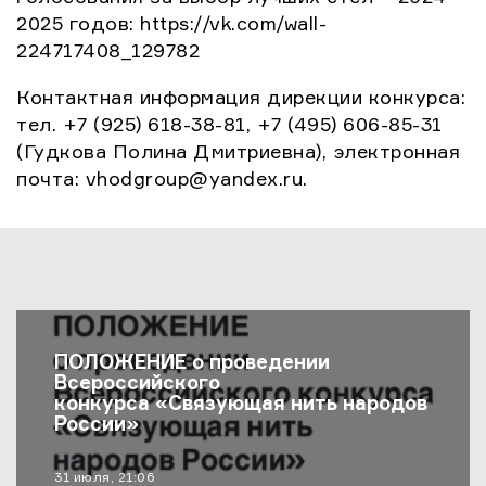
2025 годов: https://vk.com/wall-
224717408_129782
Контактная информация дирекции конкурса:
тел. +7 (925) 618-38-81, +7 (495) 606-85-31
(Гудкова Полина Дмитриевна), электронная
почта: vhodgroup@yandex.ru.
Последние Новости
ПОЛОЖЕНИЕ о проведении
Всероссийского
конкурса «Связующая нить народов
России»
материал опубликован
31 июля, 21:06