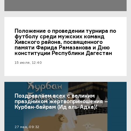
Положение о проведении турнира по
футболу среди мужских команд
Хивского района, посвященного
памяти Фарида Рамазанова и Дню
конституции Республики Дагестан
материал опубликован
15 июля, 12:40
Поздравляем всех с великим
праздником жертвоприношения –
Курбан-байрам (Ид аль-Адха)!
материал опубликован
27 мая, 09:32