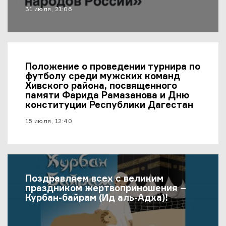
материал опубликован
31 июля, 21:06
Положение о проведении турнира по
футболу среди мужских команд
Хивского района, посвященного
памяти Фарида Рамазанова и Дню
конституции Республики Дагестан
материал опубликован
15 июля, 12:40
Поздравляем всех с великим
праздником жертвоприношения –
Курбан-байрам (Ид аль-Адха)!