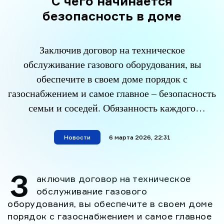
С чего начинается
безопасность в доме
Заключив договор на техническое
обслуживание газового оборудования, вы
обеспечите в своем доме порядок с
газоснабжением и самое главное – безопасность
семьи и соседей. Обязанность каждого
потребителя газа – поддерживать в исправном
состоянии газовое оборудование, установленное
Новости
материал опубликован
6 марта 2026, 22:31
в его квартире или частном доме.
Своевременное обслуживание газовых приборов
З
аключив договор на техническое
позволяет выявить и устранить неисправности и
обслуживание газового
предотвратить аварии. Проводить техническое
оборудования, вы обеспечите в своем доме
[…]
порядок с газоснабжением и самое главное