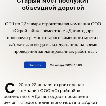
Старый мост послужит
объездной дорогой
С 20 по 22 января строительная компания ООО
«Стройлайн» совместно с «Дагавтодор»
произвели ремонт старого каменного моста в
с.Архит для ввода в эксплуатацию на время
проведения запланированных работ на
аварийном мосту республиканского значения
«Мамраш – Ташкапур – Араканский мост». О
Новости
материал опубликован
23 января 2023, 15:09
ходе работ, проводимых на обоих мостах,
инженер-конструктор Абдула Гимбатов
С
20 по 22 января строительная
сообщил следующее: «Мы открываем
компания ООО «Стройлайн»
временную объездную […]
совместно с «Дагавтодор» произвели
ремонт старого каменного моста в с.Архит