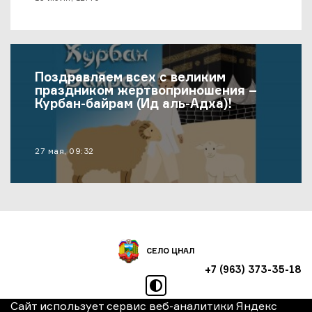
Поздравляем всех с великим
праздником жертвоприношения –
Курбан-байрам (Ид аль-Адха)!
материал опубликован
27 мая, 09:32
СЕЛО ЦНАЛ
+7 (963) 373-35-18
режим высокой контрастно
Сайт использует сервис веб-аналитики Яндекс