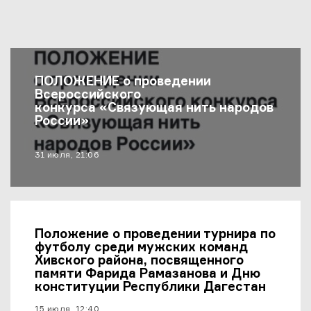
Последние Новости
ПОЛОЖЕНИЕ о проведении
Всероссийского
конкурса «Связующая нить народов
России»
материал опубликован
31 июля, 21:06
Положение о проведении турнира по
футболу среди мужских команд
Хивского района, посвященного
памяти Фарида Рамазанова и Дню
конституции Республики Дагестан
материал опубликован
15 июля, 12:40