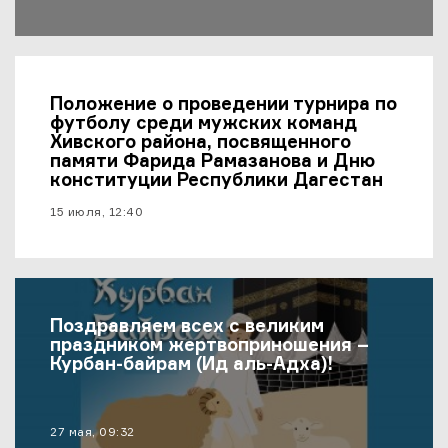
Положение о проведении турнира по
футболу среди мужских команд
Хивского района, посвященного
памяти Фарида Рамазанова и Дню
конституции Республики Дагестан
материал опубликован
15 июля, 12:40
Поздравляем всех с великим
праздником жертвоприношения –
Курбан-байрам (Ид аль-Адха)!
материал опубликован
27 мая, 09:32