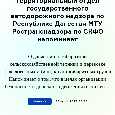
Территориальный отдел
государственного
автодорожного надзора по
Республике Дагестан МТУ
Ространснадзора по СКФО
напоминает
О движении негабаритной
сельскохозяйственной техники и перевозке
тяжеловесных и (или) крупногабаритных грузов
Напоминает о том, что в целях организации
безопасности дорожного движения и снижения
аварийности при перемещении негабаритной
сельскохозяйственной техники по
Новости
материал опубликован
11 июля 2025, 16:42
автомобильным дорогам общего пользования в