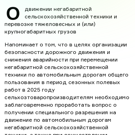
период сезонных полевых работ в 2025 году
О
движении негабаритной
сельхозтоваропроизводителям необходимо
сельскохозяйственной техники и
заблаговременно проработать вопрос о
перевозке тяжеловесных и (или)
получении специального разрешения на
крупногабаритных грузов
движение по […]
Напоминает о том, что в целях организации
безопасности дорожного движения и
снижения аварийности при перемещении
негабаритной сельскохозяйственной
техники по автомобильным дорогам общего
пользования в период сезонных полевых
работ в 2025 году
сельхозтоваропроизводителям необходимо
заблаговременно проработать вопрос о
получении специального разрешения на
движение по автомобильным дорогам
негабаритной сельскохозяйственной
техники, а также при осуществлении