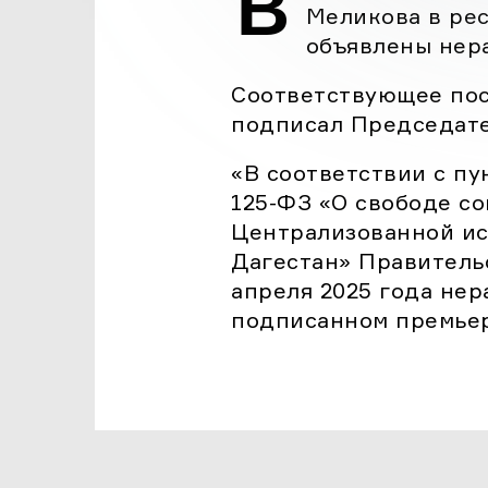
В
Меликова в рес
Ф
объявлены не
Соответствующее пос
подписал Председате
«В соответствии с пу
125-ФЗ «О свободе с
Централизованной ис
Дагестан» Правительс
апреля 2025 года не
подписанном премье