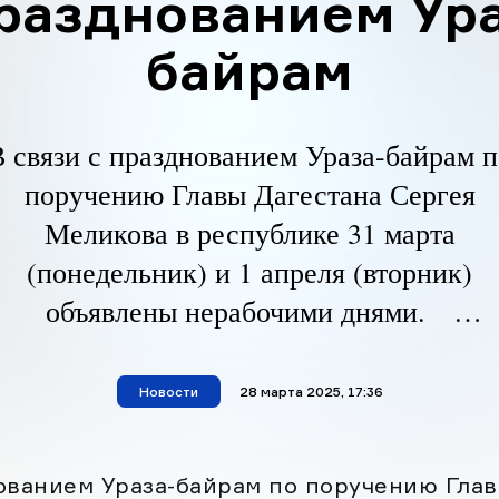
празднованием Ура
байрам
В связи с празднованием Ураза-байрам п
поручению Главы Дагестана Сергея
Меликова в республике 31 марта
(понедельник) и 1 апреля (вторник)
объявлены нерабочими днями.
Соответствующее постановление об
объявлении выходных сегодня, 25 марта
Новости
материал опубликован
28 марта 2025, 17:36
подписал Председатель Правительства
гестана Абдулмуслим Абдулмуслимов.
ованием Ураза-байрам по поручению Глав