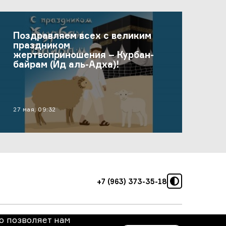
Поздравляем всех с великим
праздником
жертвоприношения – Курбан-
байрам (Ид аль-Адха)!
материал опубликован
27 мая, 09:32
режим высок
+7 (963) 373-35-18
о позволяет нам