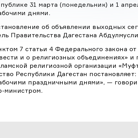
соответствии с пунктом 7 статьи 4
публике 31 марта (понедельник) и 1 апре
едерального закона от 26 сентября 1997 
рабочими днями.
№ 125-ФЗ «О […]
тановление об объявлении выходных сего
ль Правительства Дагестана Абдулмусли
нктом 7 статьи 4 Федерального закона от 
овести и о религиозных объединениях» и
ламской религиозной организации «Муф
тво Республики Дагестан постановляет: с
рабочими праздничными днями», — говори
р-министром.