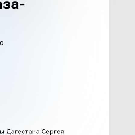
за-
о
,
 «В
ы Дагестана Сергея