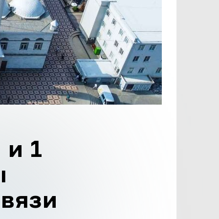
 и 1
ы
связи