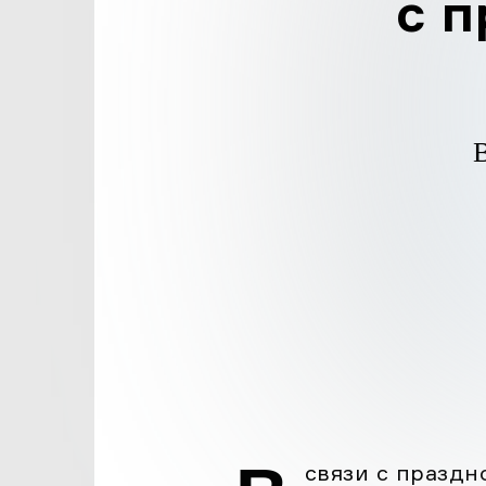
с 
Да
связи с праздн