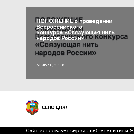
Последние Новости
ПОЛОЖЕНИЕ о проведении
Всероссийского
конкурса «Связующая нить
народов России»
материал опубликован
31 июля, 21:06
СЕЛО ЦНАЛ
Сайт использует сервис веб-аналитики Я
© 2026 Администрация