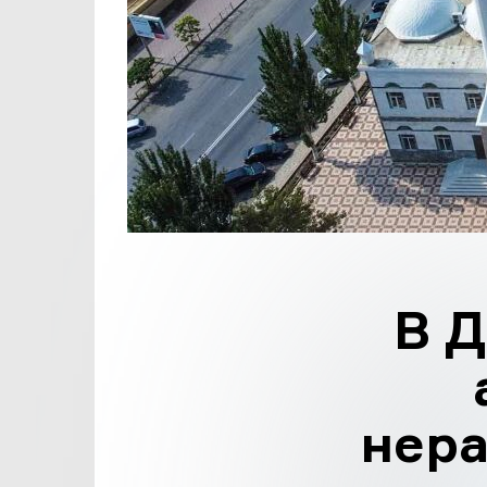
В Д
нера